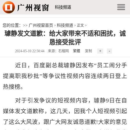
科技频道
您的位置：>>
广州视窗首页
科技频道
>
> 正文 >
璩静发文道歉：给大家带来不适和困扰，诚
恳接受批评
2024-05-10 22:50:44 来源：石榴网
繁體
复制
近日，百度副总裁璩静因发布“员工闹分手
提离职我秒批”等争议性视频内容连续两日登上
热搜榜。
对于引发争议的短视频内容，璩静9日在自
媒体发文道歉称，这几天，因我个人短视频引起
了这么大风波，跟广大网友诚恳道歉!大家的意见