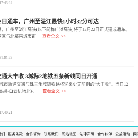
:43:24
22日通车，广州至湛江最快1小时32分可达
广州至湛江高铁(以下简称广湛高铁)将于12月22日正式建成通车。
湾区与北部湾城市群
查看全文
>>
:01:22
通大丰收 3城际2地铁五条新线同日开通
市轨道交通与珠三角城际铁路将迎来史无前例的“大丰收”。当日12
番禺-白云机场北)、
查看全文
>>
:40:21
我们
-
服务条款
-
合作咨询
-
联系我们
-
网站地图
-
法律声明
-
合作伙伴
-
公益活动
-
网