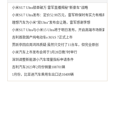
小米SU7 Ultra锁单破万 雷军直播揭秘“新豪车”战略
小米SU7 Ultra发布：定价52.99万元，雷军称保时有实力有格局
理想汽车为小米“双Ultra”发布会让路，雷军感谢李想
小米SU7 Ultra与小米15 Ultra将于明日发布，开启高端市场新篇章
吉利首款国产纯电动车e.MAS 7正式上市
贾跃亭回应周鸿祎质疑:虽然只交付了11台车，但完全原创
小米汽车上市发布会将于3月28日晚7时举行
深圳调整新能源小汽车增量指标申请条件
吉利汽车2023年2月份销量108701辆
1月份，比亚迪汽车乘用车出口达10409辆