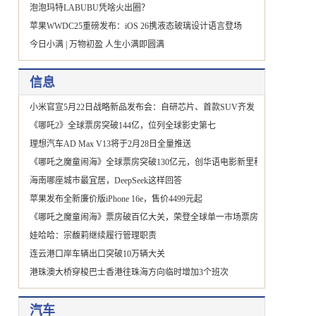
泡泡玛特LABUBU凭啥火出圈？
苹果WWDC25重磅发布：iOS 26携液态玻璃设计语言登场
今日小满 | 万物初盈 人生小满即圆满
信息
小米官宣5月22日战略新品发布会：自研芯片、首款SUV齐发
《哪吒2》全球票房突破144亿，位列全球影史第七
理想汽车AD Max V13将于2月28日全量推送
《哪吒之魔童闹海》全球票房突破130亿元，创华语电影新里程碑
海南哪座城市最宜居，DeepSeek这样回答
苹果发布全新廉价版iPhone 16e，售价4499元起
《哪吒之魔童闹海》票房破百亿大关，荣登全球单一市场票房榜首
娃哈哈：宗馥莉继续履行管理职责
连云港口岸车辆出口突破10万辆大关
港珠澳大桥穿梭巴士香港往珠海方向临时增加3个班次
汽车